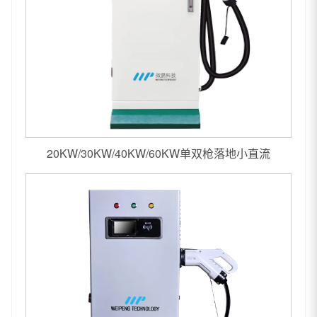
20KW/30KW/40KW/60KW单双枪落地小直流