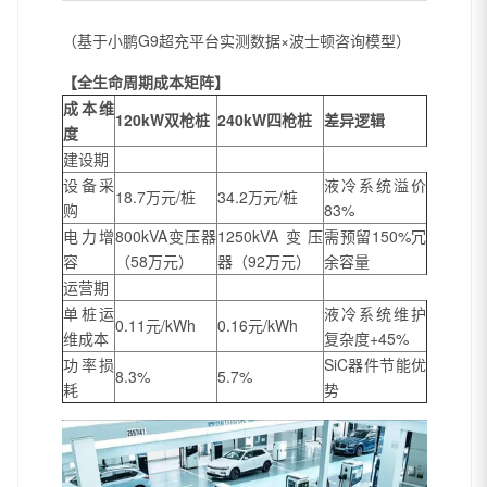
（基于小鹏G9超充平台实测数据×波士顿咨询模型）
【全生命周期成本矩阵】
成本维
120kW双枪桩
240kW四枪桩
差异逻辑
度
建设期
设备采
液冷系统溢价
18.7万元/桩
34.2万元/桩
购
83%
电力增
800kVA变压器
1250kVA变压
需预留150%冗
容
（58万元）
器（92万元）
余容量
运营期
单桩运
液冷系统维护
0.11元/kWh
0.16元/kWh
维成本
复杂度+45%
功率损
SiC器件节能优
8.3%
5.7%
耗
势