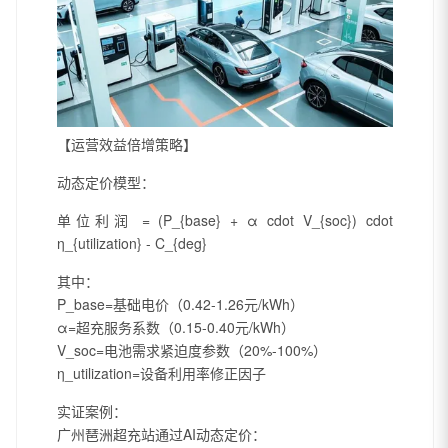
【运营效益倍增策略】
动态定价模型：
单位利润 = (P_{base} + α cdot V_{soc}) cdot
η_{utilization} - C_{deg}
其中：
P_base=基础电价（0.42-1.26元/kWh）
α=超充服务系数（0.15-0.40元/kWh）
V_soc=电池需求紧迫度参数（20%-100%）
η_utilization=设备利用率修正因子
实证案例：
广州琶洲超充站通过AI动态定价：