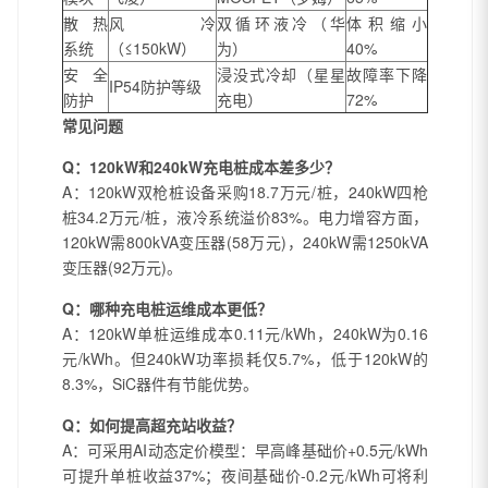
散热
风冷
双循环液冷（华
体积缩小
系统
（≤150kW）
为）
40%
安全
浸没式冷却（星星
故障率下降
IP54防护等级
防护
充电）
72%
常见问题
Q：120kW和240kW充电桩成本差多少？
A：120kW双枪桩设备采购18.7万元/桩，240kW四枪
桩34.2万元/桩，液冷系统溢价83%。电力增容方面，
120kW需800kVA变压器(58万元)，240kW需1250kVA
变压器(92万元)。
Q：哪种充电桩运维成本更低？
A：120kW单桩运维成本0.11元/kWh，240kW为0.16
元/kWh。但240kW功率损耗仅5.7%，低于120kW的
8.3%，SiC器件有节能优势。
Q：如何提高超充站收益？
A：可采用AI动态定价模型：早高峰基础价+0.5元/kWh
可提升单桩收益37%；夜间基础价-0.2元/kWh可将利