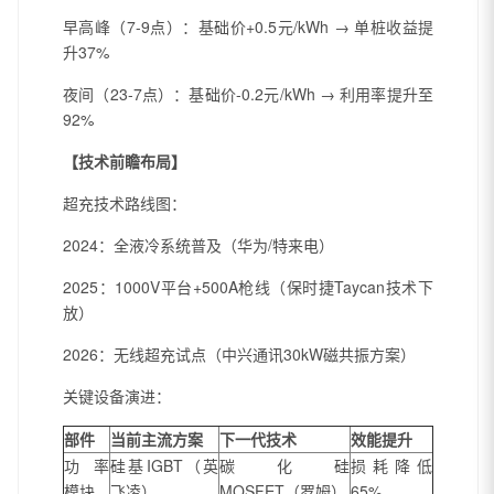
早高峰（7-9点）：基础价+0.5元/kWh → 单桩收益提
升37%
夜间（23-7点）：基础价-0.2元/kWh → 利用率提升至
92%
【技术前瞻布局】
超充技术路线图：
2024：全液冷系统普及（华为/特来电）
2025：1000V平台+500A枪线（保时捷Taycan技术下
放）
2026：无线超充试点（中兴通讯30kW磁共振方案）
关键设备演进：
部件
当前主流方案
下一代技术
效能提升
功率
硅基IGBT（英
碳化硅
损耗降低
模块
飞凌）
MOSFET（罗姆）
65%