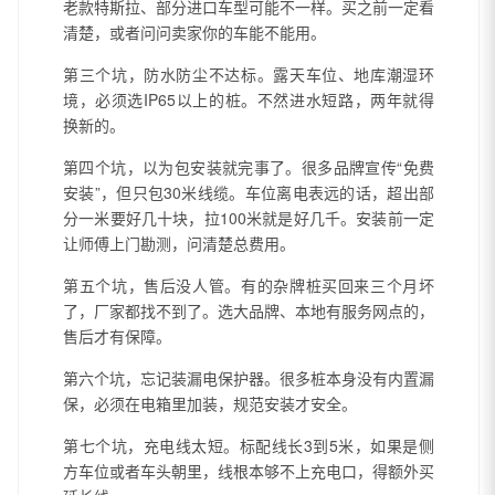
老款特斯拉、部分进口车型可能不一样。买之前一定看
清楚，或者问问卖家你的车能不能用。
第三个坑，防水防尘不达标。露天车位、地库潮湿环
境，必须选IP65以上的桩。不然进水短路，两年就得
换新的。
第四个坑，以为包安装就完事了。很多品牌宣传“免费
安装”，但只包30米线缆。车位离电表远的话，超出部
分一米要好几十块，拉100米就是好几千。安装前一定
让师傅上门勘测，问清楚总费用。
第五个坑，售后没人管。有的杂牌桩买回来三个月坏
了，厂家都找不到了。选大品牌、本地有服务网点的，
售后才有保障。
第六个坑，忘记装漏电保护器。很多桩本身没有内置漏
保，必须在电箱里加装，规范安装才安全。
第七个坑，充电线太短。标配线长3到5米，如果是侧
方车位或者车头朝里，线根本够不上充电口，得额外买