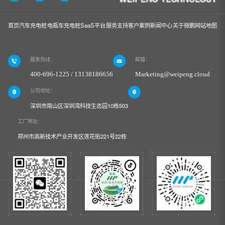
首页
汽车充电桩
电瓶车充电桩
SaaS平台
服务支持
客户案例
新闻中心
关于微鹏
网站地图
服务热线
邮箱：
400-696-1225 / 13138186656
Marketing@weipeng.cloud
公司地址：
深圳市南山区深圳湾科技生态园10栋503
工厂地址:
郑州市高新技术产业开发区莲花街221号22栋