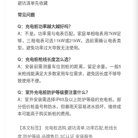
避坑清单先收藏
常见问题
Q：充电桩功率越大越好吗？
A：不是。功率需与电表匹配。家庭单相电表用7kW足
够，三相电表可选11kW或21kW。选前需确认电表类
型，避免功率过大导致无法使用。
Q：充电桩枪线长度怎么选？
A：安装前需测量车位到桩的距离，留足余量。一般5
米枪线能满足大多数家用车位需求，避免因长度不够导
致使用不便。
Q：室外充电桩防护等级要注意什么？
A：室外安装需选择IP65及以上防护等级的充电桩。部
分低价桩虽号称防水，但暴雨天容易进水损坏，维修成
本可能高于购买新桩的费用。
【本文标签】
充电桩选购,避坑清单,功率匹配,枪线长
度,防护等级,品牌售后,3C认证,安装服务