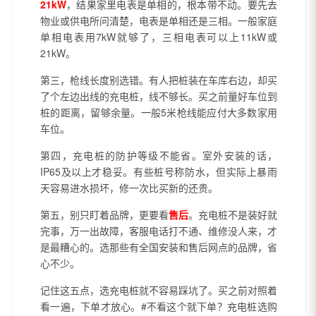
21kW
，结果家里电表是单相的，根本带不动。要先去
物业或供电所问清楚，电表是单相还是三相。一般家庭
单相电表用7kW就够了，三相电表可以上11kW或
21kW。
第三，枪线长度别选错。有人把桩装在车库右边，却买
了个左边出线的充电桩，线不够长。买之前量好车位到
桩的距离，留够余量。一般5米枪线能应付大多数家用
车位。
第四，充电桩的防护等级不能省。室外安装的话，
IP65及以上才稳妥。有些桩号称防水，但实际上暴雨
天容易进水损坏，修一次比买新的还贵。
第五，别只盯着品牌，更要看
售后
。充电桩不是装好就
完事，万一出故障，客服电话打不通、维修没人来，才
是最糟心的。选那些有全国安装和售后网点的品牌，省
心不少。
记住这五点，选充电桩就不容易踩坑了。买之前对照着
看一遍，下单才放心。#不看这个就下单？充电桩选购