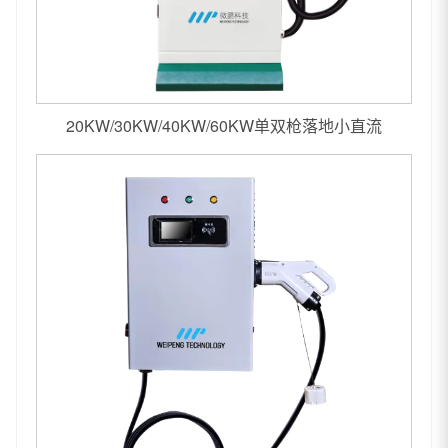
20KW/30KW/40KW/60KW单双枪落地小直流