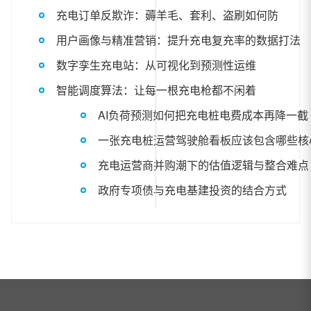
充电订单反欺诈：薅羊毛、套利、盗刷如何防
用户画像与精准营销：提升充电复充率的数据打法
数字孪生充电站：从可视化到预测性运维
智能调度算法：让每一根充电枪都不闲着
AI负荷预测如何把充电桩电费成本再降一截
一张充电桩运营驾驶舱看板应该包含哪些核
充电运营商并购潮下的估值逻辑与整合难点
政府专项债与充电基建投资的结合方式