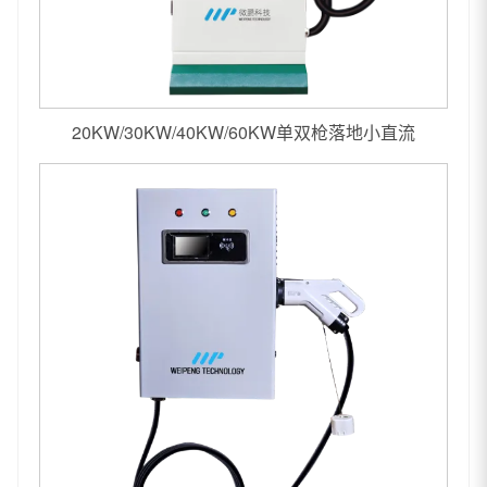
20KW/30KW/40KW/60KW单双枪落地小直流