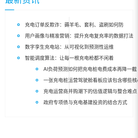
充电订单反欺诈：薅羊毛、套利、盗刷如何防
用户画像与精准营销：提升充电复充率的数据打法
数字孪生充电站：从可视化到预测性运维
智能调度算法：让每一根充电枪都不闲着
AI负荷预测如何把充电桩电费成本再降一截
一张充电桩运营驾驶舱看板应该包含哪些核
充电运营商并购潮下的估值逻辑与整合难点
政府专项债与充电基建投资的结合方式