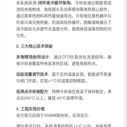
本系统采用
闭环液冷循环架构
，冷却液通过精密泵组
流经充电枪线、电缆接头及功率模块等发热核心部件，
通过高导热材料将热量快速导出。冷却液在换热器中与
外部冷源交换热量，形成高效热循环。图解清晰展示了
液冷路径与关键节点温度分布，直观体现温差控制的均
匀性。
2. 三大核心技术突破
多物理场协同设计
：通过CFD仿真优化流道结构，确
保冷却液覆盖所有高发热区域，避免局部热点。
动态流量调节技术
：基于实时温度反馈，智能调节泵速
与阀门开度，实现±1℃的温差控制精度。
低沸点冷却液配方
：特种冷却液在高温下保持稳定，沸
点达200℃以上，兼容-40℃极寒环境。
3. 工程实现价值
该方案已应用于350kW超充桩，实测显示：
满功率运行时，系统温差控制在±1℃以内，充电效率