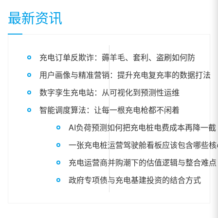
最新资讯
充电订单反欺诈：薅羊毛、套利、盗刷如何防
用户画像与精准营销：提升充电复充率的数据打法
数字孪生充电站：从可视化到预测性运维
智能调度算法：让每一根充电枪都不闲着
AI负荷预测如何把充电桩电费成本再降一截
一张充电桩运营驾驶舱看板应该包含哪些核
充电运营商并购潮下的估值逻辑与整合难点
政府专项债与充电基建投资的结合方式