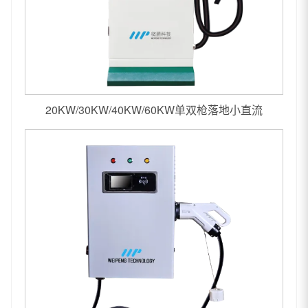
20KW/30KW/40KW/60KW单双枪落地小直流