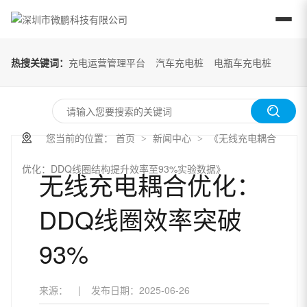
热搜关键词：
充电运营管理平台
汽车充电桩
电瓶车充电桩
您当前的位置：
首页
新闻中心
《无线充电耦合
>
>
优化：DDQ线圈结构提升效率至93%实验数据》
无线充电耦合优化：
DDQ线圈效率突破
93%
来源：
|
发布日期：
2025-06-26