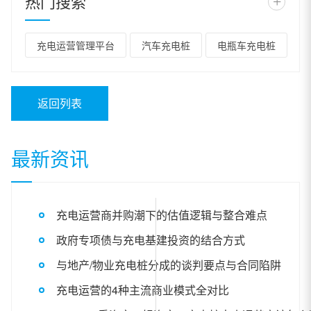
热门搜索
+
充电运营管理平台
汽车充电桩
电瓶车充电桩
返回列表
最新资讯
充电运营商并购潮下的估值逻辑与整合难点
政府专项债与充电基建投资的结合方式
与地产/物业充电桩分成的谈判要点与合同陷阱
充电运营的4种主流商业模式全对比