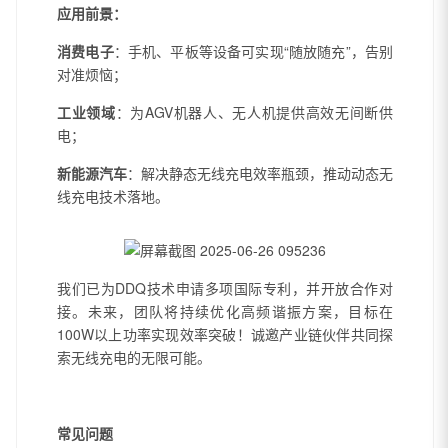
应用前景：
消费电子
：手机、平板等设备可实现“随放随充”，告别
对准烦恼；
工业领域
：为AGV机器人、无人机提供高效无间断供
电；
新能源汽车
：解决静态无线充电效率瓶颈，推动动态无
线充电技术落地。
我们已为DDQ技术申请多项国际专利，并开放合作对
接。未来，团队将持续优化高频谐振方案，目标在
100W以上功率实现效率突破！诚邀产业链伙伴共同探
索无线充电的无限可能。
常见问题