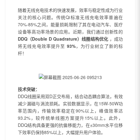
随着无线充电技术的快速发展，效率与稳定性成为行业
关注的核心问题。传统Qi标准无线充电效率普遍在
70%-85%之间，能量损耗限制了其在电动汽车、医疗
设备等高功率场景的应用。近期，我们通过创新性的
DDQ（Double D Quadrature）线圈结构优化
，成功
将无线充电效率提升至
93%
，为行业树立了新的标
杆！
技术突破：
DDQ线圈采用双D正交布局，结合动态耦合算法，有效
减少漏磁与涡流损耗。实验数据显示，在15W-50W功
率范围内，传输效率稳定在90%以上，峰值效率达
93.2%，较传统单线圈方案提升15%以上。此外，
DDQ结构具备更强的抗偏移能力，在±30mm水平位移
下效率仍保持85%以上，大幅提升用户体验。