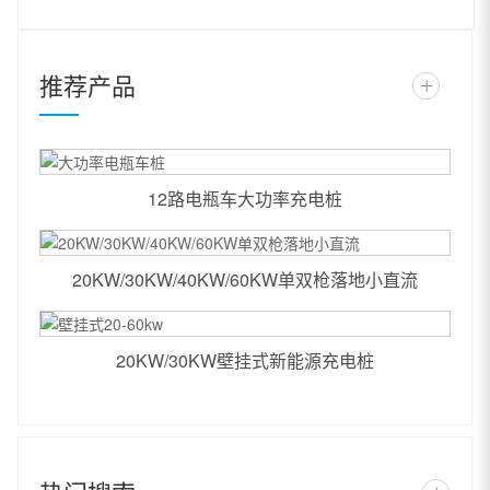
推荐产品
+
12路电瓶车大功率充电桩
20KW/30KW/40KW/60KW单双枪落地小直流
20KW/30KW壁挂式新能源充电桩