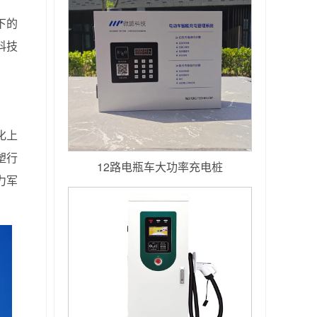
下的
科技
化上
塑行
12路电瓶车大功率充电桩
力军