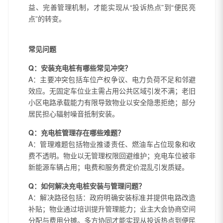
益、完善管理机制，才能实现从“投诉热点”到“便民亮
点”的转变。
常见问题
Q：安装充电桩有哪些常见冲突？
A：主要冲突包括车位产权争议、电力负荷不足和邻避
效应。无固定车位业主需占用公共区域引发不满；老旧
小区电路承载能力有限导致物业以安全隐患拒绝；部分
居民担心辐射噪音抵制安装。
Q：充电桩管理存在哪些难题？
A：管理难题包括物业推诿责任、燃油车占位现象和收
费不透明。物业以无管理权限回避维护；充电车位被非
新能源车辆占用；电费和服务费定价混乱引发质疑。
Q：如何解决充电桩安装与管理问题？
A：解决路径包括：政府明确安装标准并提供电路改造
补贴；物业通过培训提升管理能力；业主大会协商空间
分配与费用分摊。多方协同才能实现从投诉热点到便民