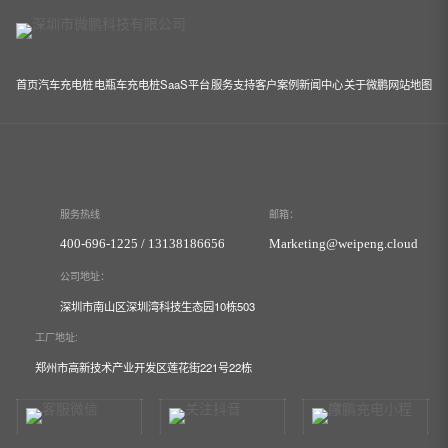
首页
汽车充电桩
电瓶车充电桩
SaaS平台
服务支持
客户案例
新闻中心
关于微鹏
网站地图
服务热线
邮箱：
400-696-1225 / 13138186656
Marketing@weipeng.cloud
公司地址：
深圳市南山区深圳湾科技生态园10栋503
工厂地址:
郑州市高新技术产业开发区莲花街221号22栋