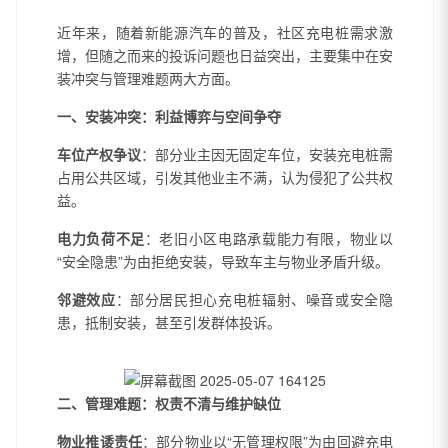
近年来，随着新能源汽车的普及，社区充电桩需求激
增，但随之而来的投诉问题也日益突出，主要集中在安
装冲突与管理难题两大方面。
一、安装冲突：利益博弈与空间争夺
车位产权争议
：部分业主因无固定车位，安装充电桩需
占用公共区域，引发其他业主不满，认为侵犯了公共权
益。
电力负荷不足
：老旧小区电路承载能力有限，物业以
“安全隐患”为由拒绝安装，导致车主与物业矛盾升级。
邻避效应
：部分居民担心充电桩辐射、噪音或安全隐
患，抵制安装，甚至引发群体投诉。
二、管理难题：权责不清与维护缺位
物业推诿责任
：部分物业以“无管理权限”为由回避充电