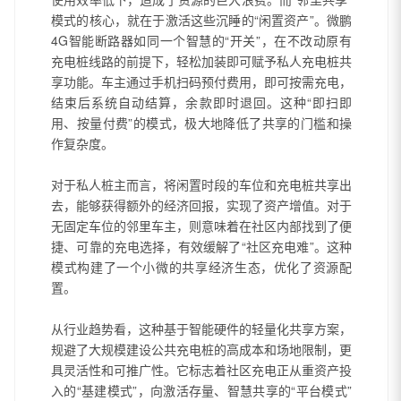
模式的核心，就在于激活这些沉睡的“闲置资产”。微鹏
4G智能断路器如同一个智慧的“开关”，在不改动原有
充电桩线路的前提下，轻松加装即可赋予私人充电桩共
享功能。车主通过手机扫码预付费用，即可按需充电，
结束后系统自动结算，余款即时退回。这种“即扫即
用、按量付费”的模式，极大地降低了共享的门槛和操
作复杂度。
对于私人桩主而言，将闲置时段的车位和充电桩共享出
去，能够获得额外的经济回报，实现了资产增值。对于
无固定车位的邻里车主，则意味着在社区内部找到了便
捷、可靠的充电选择，有效缓解了“社区充电难”。这种
模式构建了一个小微的共享经济生态，优化了资源配
置。
从行业趋势看，这种基于智能硬件的轻量化共享方案，
规避了大规模建设公共充电桩的高成本和场地限制，更
具灵活性和可推广性。它标志着社区充电正从重资产投
入的“基建模式”，向激活存量、智慧共享的“平台模式”