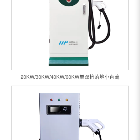
20KW/30KW/40KW/60KW单双枪落地小直流