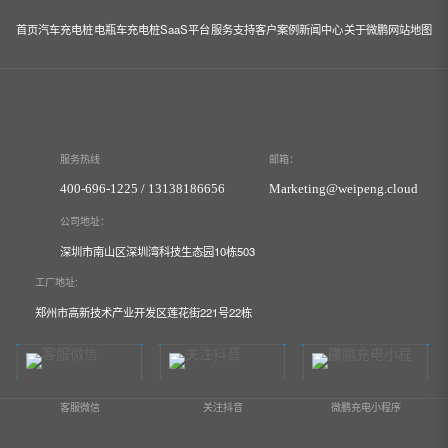
首页
汽车充电桩
电瓶车充电桩
SaaS平台
服务支持
客户案例
新闻中心
关于微鹏
网站地图
服务热线
邮箱：
400-696-1225 / 13138186656
Marketing@weipeng.cloud
公司地址：
深圳市南山区深圳湾科技生态园10栋503
工厂地址:
郑州市高新技术产业开发区莲花街221号22栋
客服微信
关注抖音
微鹏充电小程序