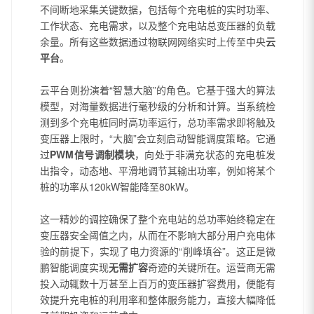
不间断地采集关键数据，包括每个充电桩的实时功率、
工作状态、充电需求，以及整个充电站总变压器的负载
余量。所有这些数据通过物联网网络实时上传至中央
云
平台
。
云平台则扮演着“智慧大脑”的角色。它基于强大的算法
模型，对海量数据进行毫秒级的分析和计算。当系统检
测到多个充电桩同时高功率运行，总功率需求即将触及
变压器上限时，“大脑”会立刻启动智能调度策略。它通
过
PWM信号调制模块
，向处于非满充状态的充电桩发
出指令，动态地、平滑地调节其输出功率，例如将某个
桩的功率从120kW智能降至80kW。
这一精妙的调控确保了整个充电站的总功率始终稳定在
变压器安全阈值之内，从而在不影响大部分用户充电体
验的前提下，实现了电力资源的“削峰填谷”。这正是微
鹏智能调度实现
无需扩容
奇迹的关键所在。运营商无需
投入动辄数十万甚至上百万的变压器扩容费用，便能有
效提升充电桩的利用率和整体服务能力，直接大幅降低