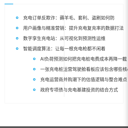
充电订单反欺诈：薅羊毛、套利、盗刷如何防
用户画像与精准营销：提升充电复充率的数据打法
数字孪生充电站：从可视化到预测性运维
智能调度算法：让每一根充电枪都不闲着
AI负荷预测如何把充电桩电费成本再降一截
一张充电桩运营驾驶舱看板应该包含哪些核
充电运营商并购潮下的估值逻辑与整合难点
政府专项债与充电基建投资的结合方式