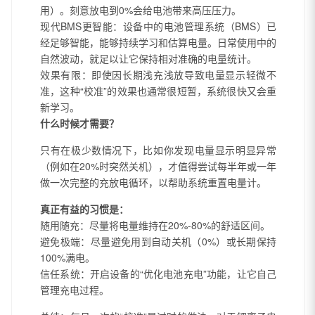
用）。刻意放电到0%会给电池带来高压压力。
现代BMS更智能：设备中的电池管理系统（BMS）已
经足够智能，能够持续学习和估算电量。日常使用中的
自然波动，就足以让它保持相对准确的电量统计。
效果有限：即使因长期浅充浅放导致电量显示轻微不
准，这种“校准”的效果也通常很短暂，系统很快又会重
新学习。
什么时候才需要？
只有在极少数情况下，比如你发现电量显示明显异常
（例如在20%时突然关机），才值得尝试每半年或一年
做一次完整的充放电循环，以帮助系统重置电量计。
真正有益的习惯是：
随用随充：尽量将电量维持在20%-80%的舒适区间。
避免极端：尽量避免用到自动关机（0%）或长期保持
100%满电。
信任系统：开启设备的“优化电池充电”功能，让它自己
管理充电过程。