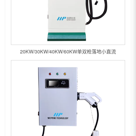
20KW/30KW/40KW/60KW单双枪落地小直流