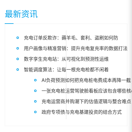
最新资讯
充电订单反欺诈：薅羊毛、套利、盗刷如何防
用户画像与精准营销：提升充电复充率的数据打法
数字孪生充电站：从可视化到预测性运维
智能调度算法：让每一根充电枪都不闲着
AI负荷预测如何把充电桩电费成本再降一截
一张充电桩运营驾驶舱看板应该包含哪些核
充电运营商并购潮下的估值逻辑与整合难点
政府专项债与充电基建投资的结合方式