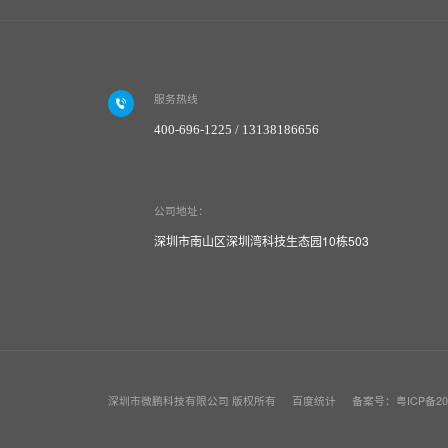
服务热线
400-696-1225 / 13138186656
公司地址：
深圳市南山区深圳湾科技生态园10栋503
深圳市微鹏科技有限公司
版权所有
百度统计
备案号：
粤ICP备20