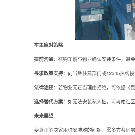
车主应对策略
提前沟通
：在购车前与物业确认安装条件，避
寻求政策支持
：向当地住建部门或12345热线
法律途径
：若物业无正当理由拒绝，可依据《民
选择替代方案
：如无法安装私人桩，可考虑社
未来展望
要真正解决家用桩安装难的问题，需多方共同