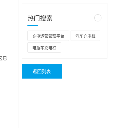
热门搜索
+
充电运营管理平台
汽车充电桩
电瓶车充电桩
区已
返回列表