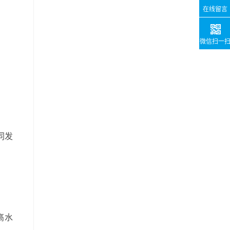
在线留言
微信扫一
同发
高水