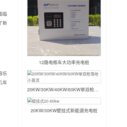
面临
了新
12路电瓶车大功率充电桩
容乐
几年
20KW/30KW/40KW/60KW单双枪落地小直流
20KW/30KW壁挂式新能源充电桩