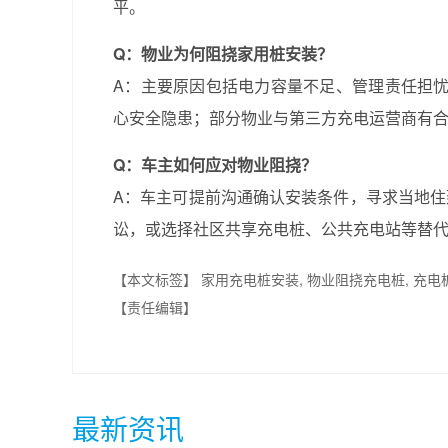
平。
Q：物业为何阻挠家用桩安装？
A：主要原因包括电力容量不足、管理责任担
心安全隐患；部分物业与第三方充电运营商有
Q：车主如何应对物业阻挠？
A：车主可提前沟通确认安装条件，寻求当地住建
讼，或选择社区共享充电桩、公共充电站等替
【本文标签】
家用充电桩安装, 物业阻挠充电桩, 充电
【责任编辑】
最新资讯