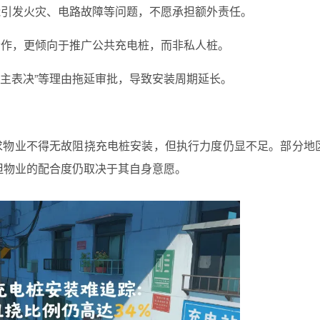
能引发火灾、电路故障等问题，不愿承担额外责任。
合作，更倾向于推广公共充电桩，而非私人桩。
业主表决”等理由拖延审批，导致安装周期延长。
求物业不得无故阻挠充电桩安装，但执行力度仍显不足。部分地
，但物业的配合度仍取决于其自身意愿。