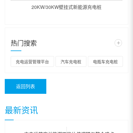
20KW/30KW壁挂式新能源充电桩
热门搜索
+
充电运营管理平台
汽车充电桩
电瓶车充电桩
返回列表
最新资讯