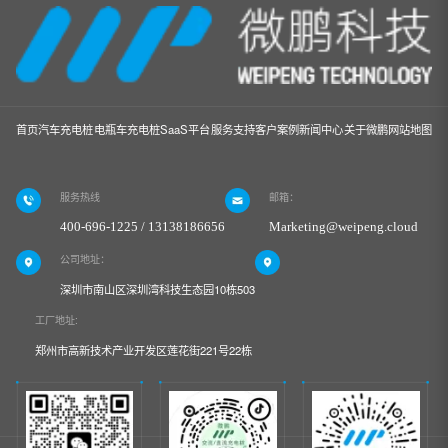
首页
汽车充电桩
电瓶车充电桩
SaaS平台
服务支持
客户案例
新闻中心
关于微鹏
网站地图
服务热线
邮箱：
400-696-1225 / 13138186656
Marketing@weipeng.cloud
公司地址：
深圳市南山区深圳湾科技生态园10栋503
工厂地址:
郑州市高新技术产业开发区莲花街221号22栋