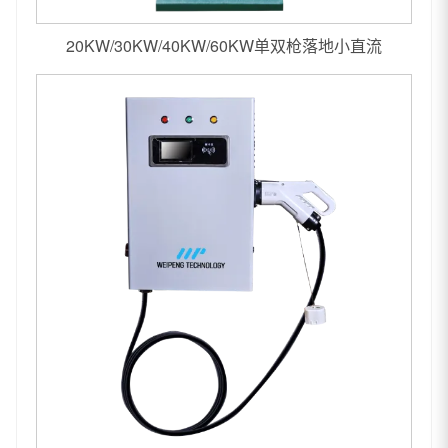
20KW/30KW/40KW/60KW单双枪落地小直流