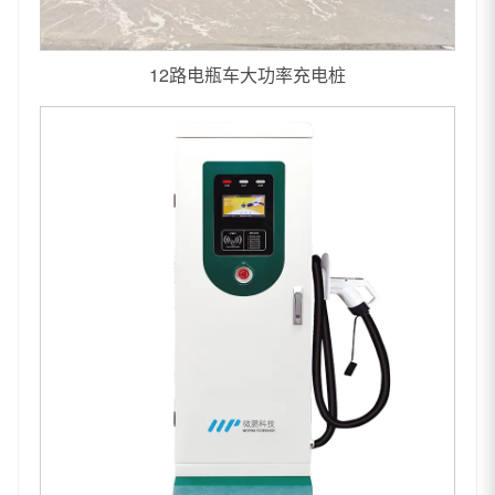
12路电瓶车大功率充电桩