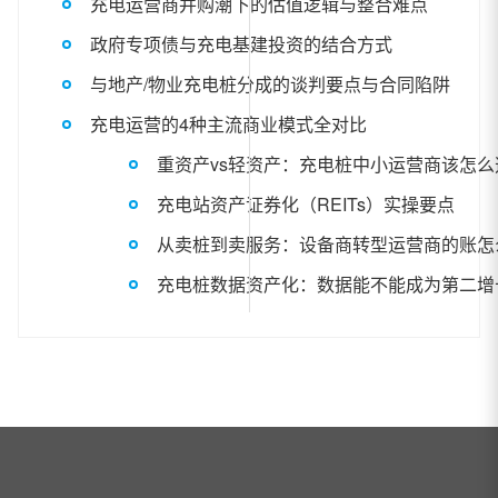
充电运营商并购潮下的估值逻辑与整合难点
政府专项债与充电基建投资的结合方式
与地产/物业充电桩分成的谈判要点与合同陷阱
充电运营的4种主流商业模式全对比
重资产vs轻资产：充电桩中小运营商该怎么
充电站资产证券化（REITs）实操要点
从卖桩到卖服务：设备商转型运营商的账怎
充电桩数据资产化：数据能不能成为第二增