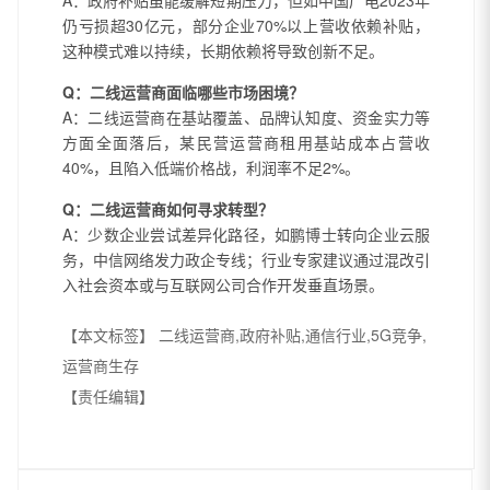
A：政府补贴虽能缓解短期压力，但如中国广电2023年
仍亏损超30亿元，部分企业70%以上营收依赖补贴，
这种模式难以持续，长期依赖将导致创新不足。
Q：二线运营商面临哪些市场困境？
A：二线运营商在基站覆盖、品牌认知度、资金实力等
方面全面落后，某民营运营商租用基站成本占营收
40%，且陷入低端价格战，利润率不足2%。
Q：二线运营商如何寻求转型？
A：少数企业尝试差异化路径，如鹏博士转向企业云服
务，中信网络发力政企专线；行业专家建议通过混改引
入社会资本或与互联网公司合作开发垂直场景。
【本文标签】
二线运营商,政府补贴,通信行业,5G竞争,
运营商生存
【责任编辑】