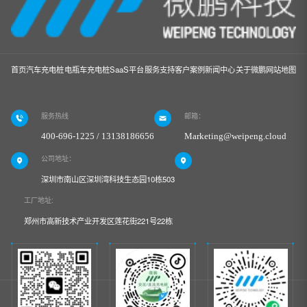
首页
汽车充电桩
电瓶车充电桩
SaaS平台
服务支持
客户案例
新闻中心
关于微鹏
网站地图
服务热线
邮箱：
400-696-1225 / 13138186656
Marketing@weipeng.cloud
公司地址：
深圳市南山区深圳湾科技生态园10栋503
工厂地址:
郑州市高新技术产业开发区莲花街221号22栋