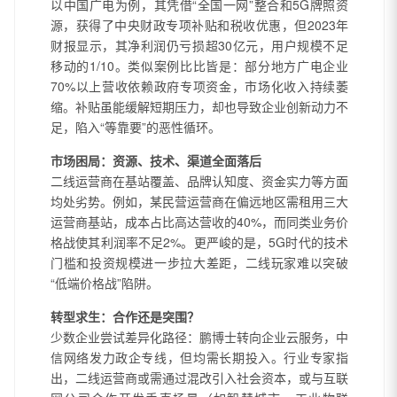
以中国广电为例，其凭借“全国一网”整合和5G牌照资
源，获得了中央财政专项补贴和税收优惠，但2023年
财报显示，其净利润仍亏损超30亿元，用户规模不足
移动的1/10。类似案例比比皆是：部分地方广电企业
70%以上营收依赖政府专项资金，市场化收入持续萎
缩。补贴虽能缓解短期压力，却也导致企业创新动力不
足，陷入“等靠要”的恶性循环。
市场困局：资源、技术、渠道全面落后
二线运营商在基站覆盖、品牌认知度、资金实力等方面
均处劣势。例如，某民营运营商在偏远地区需租用三大
运营商基站，成本占比高达营收的40%，而同类业务价
格战使其利润率不足2%。更严峻的是，5G时代的技术
门槛和投资规模进一步拉大差距，二线玩家难以突破
“低端价格战”陷阱。
转型求生：合作还是突围？
少数企业尝试差异化路径：鹏博士转向企业云服务，中
信网络发力政企专线，但均需长期投入。行业专家指
出，二线运营商或需通过混改引入社会资本，或与互联