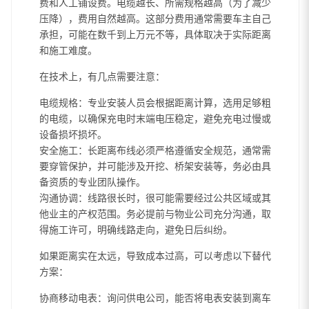
费和人工铺设费。电缆越长、所需规格越高（为了减少
压降），费用自然越高。这部分费用通常需要车主自己
承担，可能在数千到上万元不等，具体取决于实际距离
和施工难度。
在技术上，有几点需要注意：
电缆规格：专业安装人员会根据距离计算，选用足够粗
的电缆，以确保充电时末端电压稳定，避免充电过慢或
设备损坏损坏。
安全施工：长距离布线必须严格遵循安全规范，通常需
要穿管保护，并可能涉及开挖、桥架安装等，务必由具
备资质的专业团队操作。
沟通协调：线路很长时，很可能需要经过公共区域或其
他业主的产权范围。务必提前与物业公司充分沟通，取
得施工许可，明确线路走向，避免日后纠纷。
如果距离实在太远，导致成本过高，可以考虑以下替代
方案：
协商移动电表：询问供电公司，能否将电表安装到离车