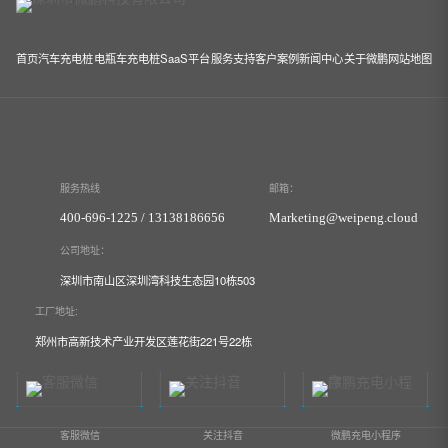
首页
汽车充电桩
电瓶车充电桩
SaaS平台
服务支持
客户案例
新闻中心
关于微鹏
网站地图
服务热线
邮箱：
400-696-1225 / 13138186656
Marketing@weipeng.cloud
公司地址：
深圳市南山区深圳湾科技生态园10栋503
工厂地址:
郑州市高新技术产业开发区莲花街221号22栋
客服微信
关注抖音
微鹏充电小程序