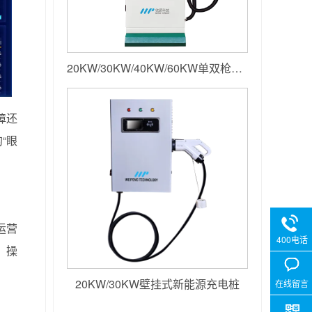
20KW/30KW/40KW/60KW单双枪落地小直流
障还
“眼
运营
400电话
。操
20KW/30KW壁挂式新能源充电桩
在线留言