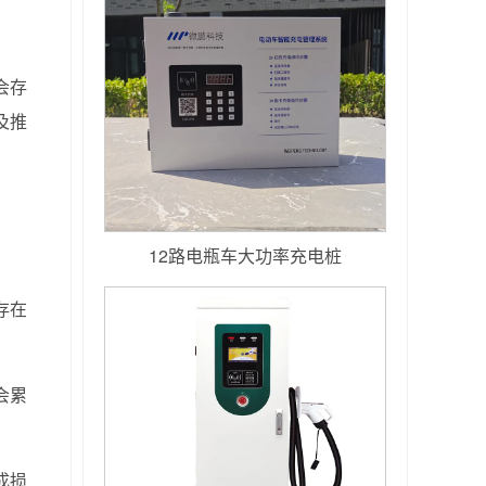
会存
及推
12路电瓶车大功率充电桩
存在
会累
成损