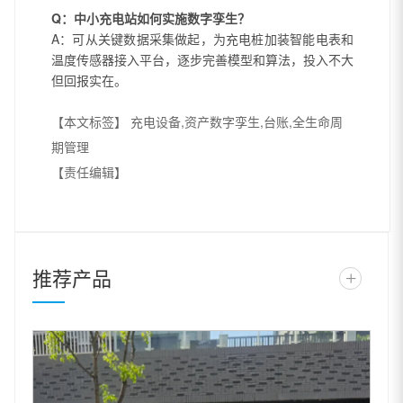
Q：中小充电站如何实施数字孪生？
A：可从关键数据采集做起，为充电桩加装智能电表和
温度传感器接入平台，逐步完善模型和算法，投入不大
但回报实在。
【本文标签】
充电设备,资产数字孪生,台账,全生命周
期管理
【责任编辑】
推荐产品
+