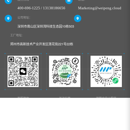
400-696-1225 / 13138186656
Marketing@weipeng.cloud
公司地址：
深圳市南山区深圳湾科技生态园10栋503
工厂地址:
郑州市高新技术产业开发区莲花街221号22栋
客服微信
关注抖音
微鹏充电小程序
深圳市微鹏科技有限公司
版权所有
百度统计
备案号：
粤ICP备2021049713号-1