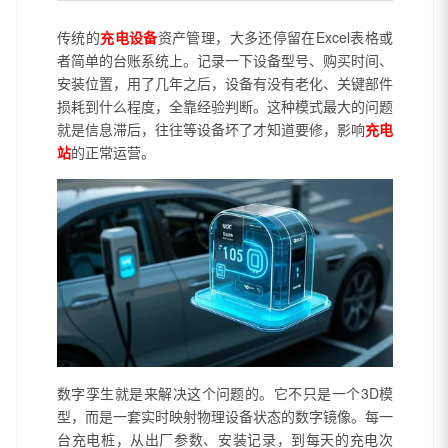
传统的
充电设备
资产管理，大多还停留在Excel表格或
者简单的台账系统上。记录一下设备型号、购买时间、
安装位置，用了几年之后，设备有没有老化、关键部件
损耗到什么程度，全靠经验判断。这种模式最大的问题
就是信息滞后，往往等设备坏了才知道要修，影响
充电
站
的正常运营。
数字孪生就是来解决这个问题的。它不只是一个3D模
型，而是一套实时映射物理设备状态的数字镜像。每一
台充电桩，从出厂参数、安装记录，到每天的充电次