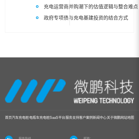
充电运营商并购潮下的估值逻辑与整合难点
政府专项债与充电基建投资的结合方式
首页
汽车充电桩
电瓶车充电桩
SaaS平台
服务支持
客户案例
新闻中心
关于微鹏
网站地图
服务热线
邮箱：