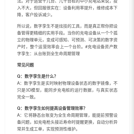
法。对于运营十几台、几十台桩的中小充电站来说，投
入不大，但回报很实在：设备利用率提升，维修成本下
降，客户投诉减少。
所以说，数字孪生不是炫技的工具，而是真正帮你把设
备管得更精细的实用手段。当你的充电设备从一个个孤
立的物理单元，变成可感知、可预测、可决策的数字资
产时，整个运营效率会上一个台阶。#充电设备资产数
字孪生：从台账到全生命周期管理
常见问题
Q：数字孪生是什么？
A：数字孪生是实时映射物理设备状态的数字镜像，不
只是3D模型，能同步充电桩的运行数据，与真实状态
完全一致。
Q：数字孪生如何提高设备管理效率？
A：它将静态台账变为全生命周期管理，能提前预警设
备问题，如充电枪头接近寿命时提醒更换，自动分析异
常并生成工单，实现预测性维护。