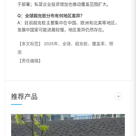
于部署；私营企业投资增加也推动覆盖范围扩大。
Q：全球超充桩分布有何地区差异？
A：目前超充桩主要集中在中国、欧洲和北美等地区，
发展中国家可能进展较慢，地区差异仍然存在。
【本文标签】
2025年、全球、超充桩、覆盖率、预
测
【责任编辑】
推荐产品
+