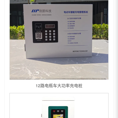
12路电瓶车大功率充电桩