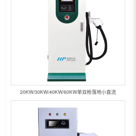
20KW/30KW/40KW/60KW单双枪落地小直流