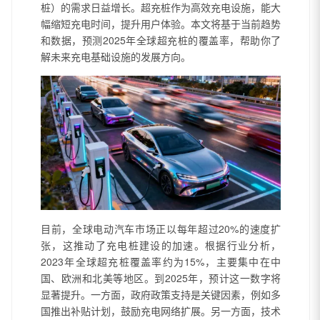
桩）的需求日益增长。超充桩作为高效充电设施，能大
幅缩短充电时间，提升用户体验。本文将基于当前趋势
和数据，预测2025年全球超充桩的覆盖率，帮助你了
解未来充电基础设施的发展方向。
目前，全球电动汽车市场正以每年超过20%的速度扩
张，这推动了充电桩建设的加速。根据行业分析，
2023年全球超充桩覆盖率约为15%，主要集中在中
国、欧洲和北美等地区。到2025年，预计这一数字将
显著提升。一方面，政府政策支持是关键因素，例如多
国推出补贴计划，鼓励充电网络扩展。另一方面，技术