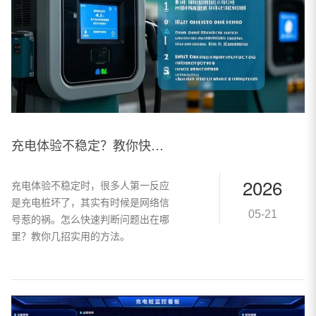
1.45年。若里程少或无法申请独立电
表，周期会拉长。文章强调填真实数
据计算，让决策有依据。
充电体验不稳定？教你快速判断是设备还是网络问题
2026
充电体验不稳定时，很多人第一反应
是充电桩坏了，其实有时候是网络信
05-21
号惹的祸。怎么快速判断问题出在哪
里？教你几招实用的方法。