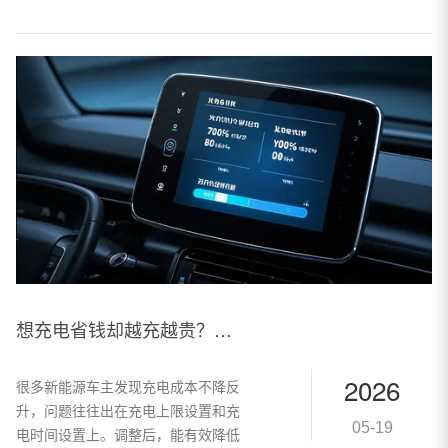
限、范围和响应时间；违约责任需明
确违约金。文章警示，签约前审清这
六大项，方能规避常见合同陷阱。
想充电省钱却越充越贵？你可能忽略了这两个设置
2026
很多新能源车主发现充电成本不降反
升，问题往往出在充电上限设置和充
05-19
电时间设置上。调整后，能有效降低