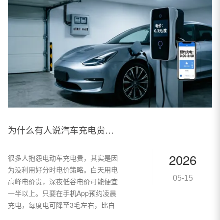
为什么有人说汽车充电贵？可能是没用对分时策略
2026
很多人抱怨电动车充电贵，其实是因
为没利用好分时电价策略。白天用电
05-15
高峰电价贵，深夜低谷电价可能便宜
一半以上。只要在手机App预约凌晨
充电，每度电可降至3毛左右，比白
天的8毛省一大笔。支持预约充电的