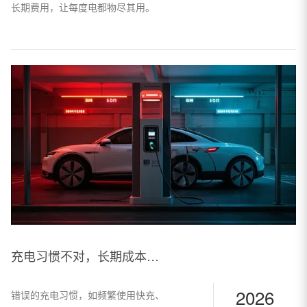
长期费用，让每度电都物尽其用。
充电习惯不对，长期成本悄悄涨
2026
错误的充电习惯，如频繁使用快充、