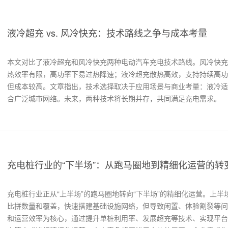
液冷超充 vs. 风冷快充：技术路线之争与成本考量
本文对比了液冷超充和风冷快充两种电动汽车充电技术路线。风冷快充
热效率有限，高功率下易过热降速；液冷超充散热高效，支持持续高功
但成本较高。文章指出，技术选择取决于应用场景与商业考量：液冷适
合广泛城市网络。未来，两种技术将长期并存，共同满足充电需求。
充电桩行业的“下半场”：从跑马圈地到精细化运营的转
充电桩行业正从“上半场”的跑马圈地转向“下半场”的精细化运营。上
比拼数量和覆盖，快速搭建基础设施网络，但导致闲置、体验割裂等问
和运营效率为核心，通过提升单桩利用率、发展超充等技术、实现平台互